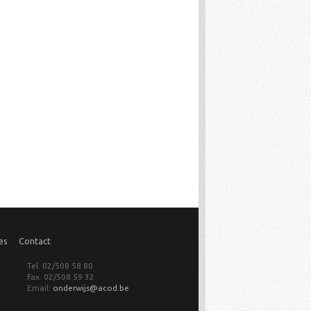
es
Contact
Tel. 02/508 58 80
Fax. 02/508 59 32
Email:
onderwijs@acod.be