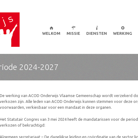
er om de belangen van leerkrachten te verdedigen in alle netten en in alle niveau
Skip
to
WELKOM
MISSIE
DIENSTEN
WERKING
content
riode 2024-2027
De werking van ACOD Onderwijs Vlaamse Gemeenschap wordt verzekerd doo
verkozen zijn. Alle leden van ACOD Onderwijs kunnen stemmen voor deze or
voorwaarden, verkiesbaar voor een mandaat in deze organen.
Het Statutair Congres van 3 mei 2024 heeft de mandatarissen voor de peri
verkozen of bekrachtigd:
Algemeen secretariaat – De dagelijkse leiding en coördinatie van de sector li