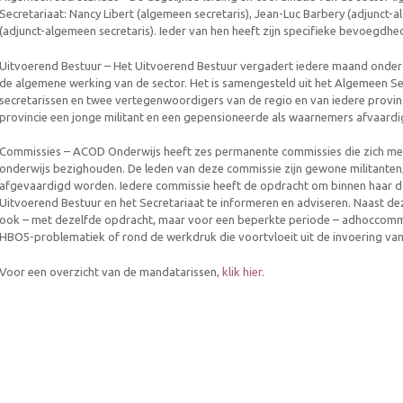
Secretariaat: Nancy Libert (algemeen secretaris), Jean-Luc Barbery (adjunct
(adjunct-algemeen secretaris). Ieder van hen heeft zijn specifieke bevoegdh
Uitvoerend Bestuur – Het Uitvoerend Bestuur vergadert iedere maand onder v
de algemene werking van de sector. Het is samengesteld uit het Algemeen Sec
secretarissen en twee vertegenwoordigers van de regio en van iedere provin
provincie een jonge militant en een gepensioneerde als waarnemers afvaardi
Commissies – ACOD Onderwijs heeft zes permanente commissies die zich met
onderwijs bezighouden. De leden van deze commissie zijn gewone militanten,
afgevaardigd worden. Iedere commissie heeft de opdracht om binnen haar dom
Uitvoerend Bestuur en het Secretariaat te informeren en adviseren. Naast 
ook – met dezelfde opdracht, maar voor een beperkte periode – adhoccommi
HBO5-problematiek of rond de werkdruk die voortvloeit uit de invoering va
Voor een overzicht van de mandatarissen,
klik hier
.