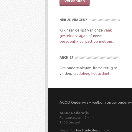
HEB JE VRAGEN?
Kijk naar de lijst van onze
vaak
gestelde vragen
of neem
persoonlijk contact op met ons.
ARCHIEF
Om oudere nieuws-items terug te
vinden,
raadpleeg het archief
ACOD Onderwijs – welkom bij uw onderw
ACOD Onderwijs
Fontainasplein 9 – 11
1000 Brussel
Design by
fair trade design
vzw.