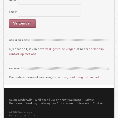
Email:
HEB JE VRAGEN?
Kijk naar de lijst van onze
vaak gestelde vragen
of neem
persoonlijk
contact op met ons.
ARCHIEF
Om oudere nieuws-items terug te vinden,
raadpleeg het archief
ACOD Onderwijs – welkom bij uw onderwijsvakbond
Missie
Diensten
Werking
Wie zijn we?
Links en publicaties
Contact
ACOD Onderwijs
Fontainasplein 9 – 11