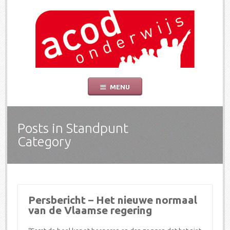
ACOD Onderwijs
De socialistische vakbond voor onderwijs is er om de belangen van leerkrach
Skip
MENU
to
content
Posts in
Standpunt
Category
Persbericht – Het nieuwe normaal
van de Vlaamse regering