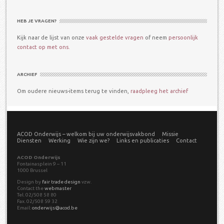
HEB JE VRAGEN?
Kijk naar de lijst van onze
vaak gestelde vragen
of neem
persoonlijk
contact op met ons.
ARCHIEF
Om oudere nieuws-items terug te vinden,
raadpleeg het archief
ACOD Onderwijs – welkom bij uw onderwijsvakbond
Missie
Diensten
Werking
Wie zijn we?
Links en publicaties
Contact
ACOD Onderwijs
Fontainasplein 9 – 11
1000 Brussel
Design by
fair trade design
vzw.
Contact the
webmaster
Tel. 02/508 58 80
Fax. 02/508 59 32
Email:
onderwijs@acod.be