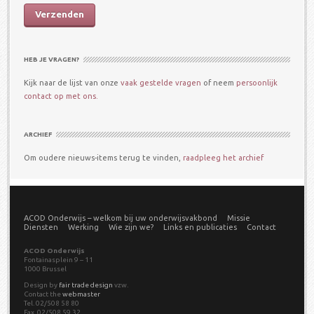
HEB JE VRAGEN?
Kijk naar de lijst van onze
vaak gestelde vragen
of neem
persoonlijk
contact op met ons.
ARCHIEF
Om oudere nieuws-items terug te vinden,
raadpleeg het archief
ACOD Onderwijs – welkom bij uw onderwijsvakbond
Missie
Diensten
Werking
Wie zijn we?
Links en publicaties
Contact
ACOD Onderwijs
Fontainasplein 9 – 11
1000 Brussel
Design by
fair trade design
vzw.
Contact the
webmaster
Tel. 02/508 58 80
Fax. 02/508 59 32