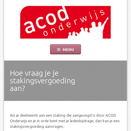
ACOD Onderwijs
De socialistische vakbond voor onderwijs is er om de belangen van leerkrach
Skip
MENU
to
content
Hoe vraag je je
stakingsvergoeding
aan?
Als je deelneemt aan een staking die aangezegd is door ACOD
Onderwijs en je in orde bent met je ledenbijdrage, dan kan je een
stakingsvergoeding aanvragen.