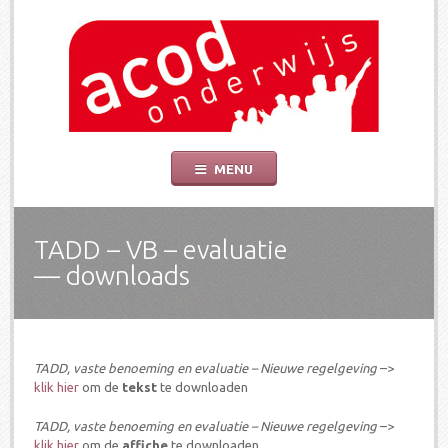
ACOD Onderwijs
De socialistische vakbond voor onderwijs is er om de belangen van leerkrach
Skip
MENU
to
content
TADD – VB – evaluatie
— downloads
TADD, vaste benoeming en evaluatie – Nieuwe regelgeving
–>
klik hier
om de
tekst
te downloaden
TADD, vaste benoeming en evaluatie – Nieuwe regelgeving
–>
klik hier
om de
affiche
te downloaden