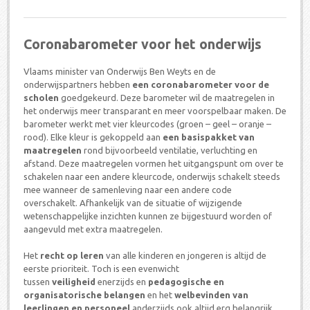
Coronabarometer voor het onderwijs
Vlaams minister van Onderwijs Ben Weyts en de
onderwijspartners hebben
een coronabarometer voor de
scholen
goedgekeurd. Deze barometer wil de maatregelen in
het onderwijs meer transparant en meer voorspelbaar maken. De
barometer werkt met vier kleurcodes (groen – geel – oranje –
rood). Elke kleur is gekoppeld aan
een basispakket van
maatregelen
rond bijvoorbeeld ventilatie, verluchting en
afstand. Deze maatregelen vormen het uitgangspunt om over te
schakelen naar een andere kleurcode, onderwijs schakelt steeds
mee wanneer de samenleving naar een andere code
overschakelt. Afhankelijk van de situatie of wijzigende
wetenschappelijke inzichten kunnen ze bijgestuurd worden of
aangevuld met extra maatregelen.
Het
recht op leren
van alle kinderen en jongeren is altijd de
eerste prioriteit. Toch is een evenwicht
tussen
veiligheid
enerzijds en
pedagogische en
organisatorische belangen
en het
welbevinden van
leerlingen en personeel
anderzijds ook altijd erg belangrijk.