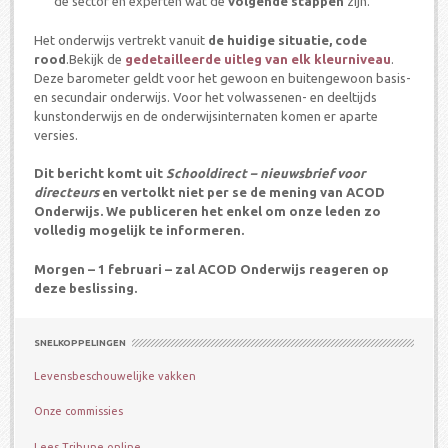
de sector en experten wat de
volgende stappen
zijn.
Het onderwijs vertrekt vanuit
de huidige situatie, code
rood
.Bekijk de
gedetailleerde uitleg van elk kleurniveau
.
Deze barometer geldt voor het gewoon en buitengewoon basis-
en secundair onderwijs. Voor het volwassenen- en deeltijds
kunstonderwijs en de onderwijsinternaten komen er aparte
versies.
Dit bericht komt uit
Schooldirect – nieuwsbrief voor
directeurs
en vertolkt niet per se de mening van ACOD
Onderwijs. We publiceren het enkel om onze leden zo
volledig mogelijk te informeren.
Morgen – 1 februari – zal ACOD Onderwijs reageren op
deze beslissing.
SNELKOPPELINGEN
Levensbeschouwelijke vakken
Onze commissies
Lees Tribune online