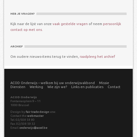
HEB JE VRAGEN?
Kijk naar de lijst van onze
vaak gestelde vragen
of neem
persoonlijk
contact op met ons.
ARCHIEF
Om oudere nieuws-items terug te vinden,
raadpleeg het archief
ACOD Onderwijs – welkom bij uw onderwijsvakbond
Missie
Diensten
Werking
Wie zijn we?
Links en publicaties
Contact
ACOD Onderwijs
Fontainasplein 9 – 11
1000 Brussel
Design by
fair trade design
vzw.
Contact the
webmaster
Tel. 02/508 58 80
Fax. 02/508 59 32
Email:
onderwijs@acod.be