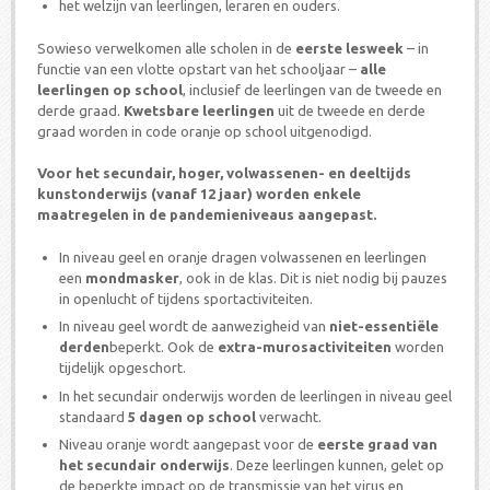
het welzijn van leerlingen, leraren en ouders.
Sowieso verwelkomen alle scholen in de
eerste lesweek
– in
functie van een vlotte opstart van het schooljaar –
alle
leerlingen op school
, inclusief de leerlingen van de tweede en
derde graad.
Kwetsbare leerlingen
uit de tweede en derde
graad worden in code oranje op school uitgenodigd.
Voor het secundair, hoger, volwassenen- en deeltijds
kunstonderwijs (vanaf 12 jaar) worden enkele
maatregelen in de pandemieniveaus aangepast.
In niveau geel en oranje dragen volwassenen en leerlingen
een
mondmasker
, ook in de klas. Dit is niet nodig bij pauzes
in openlucht of tijdens sportactiviteiten.
In niveau geel wordt de aanwezigheid van
niet-essentiële
derden
beperkt. Ook de
extra-murosactiviteiten
worden
tijdelijk opgeschort.
In het secundair onderwijs worden de leerlingen in niveau geel
standaard
5 dagen op school
verwacht.
Niveau oranje wordt aangepast voor de
eerste graad van
het secundair onderwijs
. Deze leerlingen kunnen, gelet op
de beperkte impact op de transmissie van het virus en