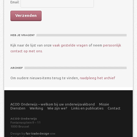
Email:
HEB JE VRAGEN?
Kijk naar de lijst van onze
vaak gestelde vragen
of neem
persoonlijk
contact op met ons.
ARCHIEF
Om oudere nieuws-items terug te vinden,
raadpleeg het archief
ACOD Onderwijs – welkom bij uw onderwijsvakbond
Missie
Diensten
Werking
Wie zijn we?
Links en publicaties
Contact
ACOD Onderwijs
Fontainasplein 9 – 11
1000 Brussel
Design by
fair trade design
vzw.