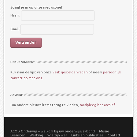
Schrijf je in op onze nieuwsbrief!
Naam:
Email:
HEB JE VRAGEN?
Kijk naar de lijst van onze
vaak gestelde vragen
of neem
persoonlijk
contact op met ons.
ARCHIEF
Om oudere nieuws-items terug te vinden,
raadpleeg het archief
ACOD Onderwijs – welkom bij uw onderwijsvakbond
Missie
Diensten
Werking
Wie zijn we?
Links en publicaties
Contact