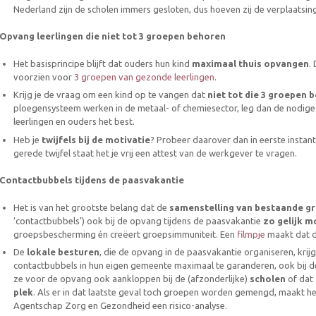
Nederland zijn de scholen immers gesloten, dus hoeven zij de verplaatsin
Opvang leerlingen die niet tot 3 groepen behoren
Het basisprincipe blijft dat ouders hun kind
maximaal thuis opvangen
.
voorzien voor
3 groepen van gezonde leerlingen
.
Krijg je de vraag om een kind op te vangen dat
niet tot die 3 groepen 
ploegensysteem werken in de metaal- of chemiesector, leg dan de nodige s
leerlingen en ouders het best.
Heb je
twijfels bij de motivatie
? Probeer daarover dan in eerste instant
gerede twijfel staat het je vrij een attest van de werkgever te vragen.
Contactbubbels tijdens de paasvakantie
Het is van het grootste belang dat de
samenstelling van bestaande gr
‘contactbubbels’) ook bij de opvang tijdens de paasvakantie
zo gelijk m
groepsbescherming én creëert groepsimmuniteit. Een
filmpje
maakt dat du
De
lokale besturen
, die de opvang in de paasvakantie organiseren, krij
contactbubbels in hun eigen gemeente maximaal te garanderen, ook bij de 
ze voor de opvang ook aankloppen bij de (afzonderlijke)
scholen
of dat
plek
. Als er in dat laatste geval toch groepen worden gemengd, maakt h
Agentschap Zorg en Gezondheid een risico-analyse.