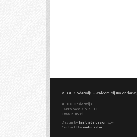
ACOD Onderwijs – welkom bij uw onderw
ACOD Onderwijs
Fontainasplein 9 – 11
1000 Brussel
Design by
fair trade design
vzw.
Contact the
webmaster