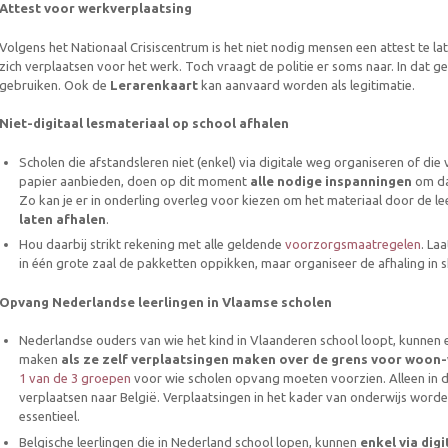
Attest voor werkverplaatsing
Volgens het Nationaal Crisiscentrum is het niet nodig mensen een attest te l
zich verplaatsen voor het werk. Toch vraagt de politie er soms naar. In dat g
gebruiken. Ook de
Lerarenkaart
kan aanvaard worden als legitimatie.
Niet-digitaal lesmateriaal op school afhalen
Scholen die afstandsleren niet (enkel) via digitale weg organiseren of die
papier aanbieden, doen op dit moment
alle nodige inspanningen
om dat
Zo kan je er in onderling overleg voor kiezen om het materiaal door de l
laten afhalen
.
Hou daarbij strikt rekening met alle geldende
voorzorgsmaatregelen
. La
in één grote zaal de pakketten oppikken, maar organiseer de afhaling in sh
Opvang Nederlandse leerlingen in Vlaamse scholen
Nederlandse ouders van wie het kind in Vlaanderen school loopt, kunnen
maken
als ze zelf verplaatsingen maken over de grens voor woon
1 van de 3 groepen
voor wie scholen opvang moeten voorzien. Alleen in d
verplaatsen naar België. Verplaatsingen in het kader van onderwijs word
essentieel.
Belgische leerlingen die in Nederland school lopen, kunnen
enkel via dig