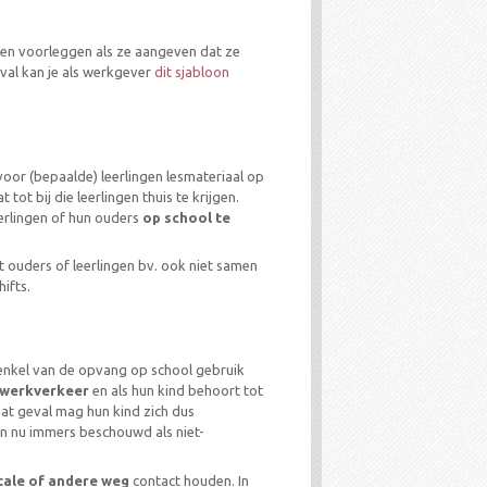
aten voorleggen als ze aangeven dat ze
eval kan je als werkgever
dit sjabloon
 voor (bepaalde) leerlingen lesmateriaal op
 tot bij die leerlingen thuis te krijgen.
eerlingen of hun ouders
op school te
at ouders of leerlingen bv. ook niet samen
ifts.
 enkel van de opvang op school gebruik
-werkverkeer
en als hun kind behoort tot
at geval mag hun kind zich dus
en nu immers beschouwd als niet-
itale of andere weg
contact houden. In