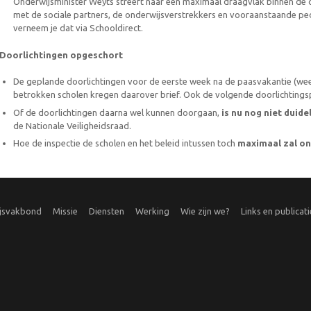
Onderwijsminister Weyts streeft naar een maximaal draagvlak binnen de 
met de sociale partners, de onderwijsverstrekkers en vooraanstaande ped
verneem je dat via Schooldirect.
Doorlichtingen opgeschort
De geplande doorlichtingen voor de eerste week na de paasvakantie (wee
betrokken scholen kregen daarover brief. Ook de volgende doorlichtingsp
Of de doorlichtingen daarna wel kunnen doorgaan,
is nu nog niet duidel
de Nationale Veiligheidsraad.
Hoe de inspectie de scholen en het beleid intussen toch
maximaal zal o
ijsvakbond
Missie
Diensten
Werking
Wie zijn we?
Links en publicati