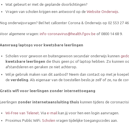
Wat gebeurt er met de geplande doorlichtingen?
Vragen van scholen krijgen een antwoord op de
Website Onderwijs
.
Nog onderwijsvragen? Bel het callcenter Corona & Onderwijs op 02 553 27 46 (m
Voor algemene vragen:
info-coronavirus@health.fgov.be
of 0800 14 68 9.
Aanvraag laptops voor kwetsbare leerlingen
Scholen voor gewoon en buitengewoon secundair onderwijs kunnen
gedo
kwetsbare leerlingen
die thuis geen pc of laptop hebben. Zo kunnen ook 
afstandsleren en geraken ze niet achterop.
Wil je gebruik maken van dit aanbod? Neem dan contact op met je koepel of
de
verdeling
. Als eigenaar van de toestellen beslis je zelf of ze, na de coro
Gratis wifi voor leerlingen zonder internettoegang
Leerlingen
zonder internetaansluiting thuis
kunnen tijdens de coronacrisi
Wi‑Free van Telenet
. Via
e-mail
kan jij voor hen een login aanvragen.
Proximus Public WiFi.
Scholen
vragen tijdelijke toegangscodes aan.