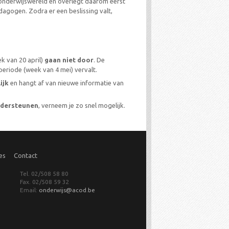
onderwijswereld en overlegt daarom eerst
agogen. Zodra er een beslissing valt,
k van 20 april)
gaan niet door
. De
eriode (week van 4 mei) vervalt.
ijk
en hangt af van nieuwe informatie van
ndersteunen
, verneem je zo snel mogelijk.
es
Contact
Tel. 02/508 58 80
Fax. 02/508 59 32
Email:
onderwijs@acod.be