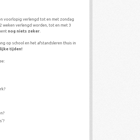
en voorlopig verlengd tot en met zondag
t 2 weken verlengd worden, tot en met 3
oment
nog niets zeker
.
ng op school en het afstandsleren thuis in
jke tijden!
e:
rk?
en?
s’?