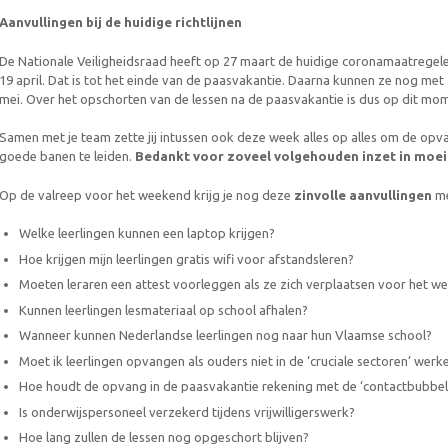
Aanvullingen bij de huidige richtlijnen
De Nationale Veiligheidsraad heeft op 27 maart de huidige coronamaatregel
19 april. Dat is tot het einde van de paasvakantie. Daarna kunnen ze nog me
mei. Over het opschorten van de lessen na de paasvakantie is dus op dit m
Samen met je team zette jij intussen ook deze week alles op alles om de opva
goede banen te leiden.
Bedankt voor zoveel volgehouden inzet in moeili
Op de valreep voor het weekend krijg je nog deze
zinvolle aanvullingen
me
Welke leerlingen kunnen een laptop krijgen?
Hoe krijgen mijn leerlingen gratis wifi voor afstandsleren?
Moeten leraren een attest voorleggen als ze zich verplaatsen voor het we
Kunnen leerlingen lesmateriaal op school afhalen?
Wanneer kunnen Nederlandse leerlingen nog naar hun Vlaamse school?
Moet ik leerlingen opvangen als ouders niet in de ‘cruciale sectoren’ werk
Hoe houdt de opvang in de paasvakantie rekening met de ‘contactbubbel
Is onderwijspersoneel verzekerd tijdens vrijwilligerswerk?
Hoe lang zullen de lessen nog opgeschort blijven?