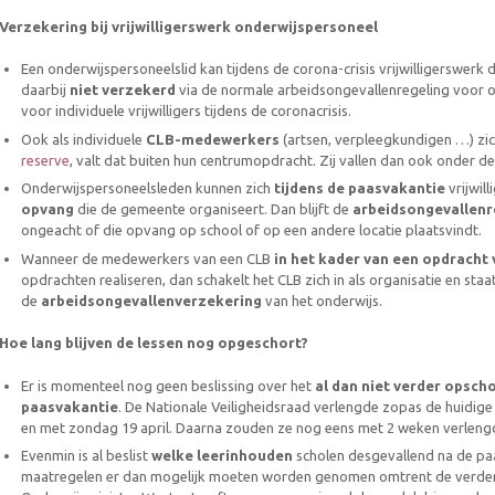
Verzekering bij vrijwilligerswerk onderwijspersoneel
Een onderwijspersoneelslid kan tijdens de corona-crisis vrijwilligerswerk
daarbij
niet verzekerd
via de normale arbeidsongevallenregeling voor on
voor individuele vrijwilligers tijdens de coronacrisis.
Ook als individuele
CLB-medewerkers
(artsen, verpleegkundigen …) zich 
reserve
, valt dat buiten hun centrumopdracht. Zij vallen dan ook onder de 
Onderwijspersoneelsleden kunnen zich
tijdens de paasvakantie
vrijwil
opvang
die de gemeente organiseert. Dan blijft de
arbeidsongevallenr
ongeacht of die opvang op school of op een andere locatie plaatsvindt.
Wanneer de medewerkers van een CLB
in het kader van een opdracht
opdrachten realiseren, dan schakelt het CLB zich in als organisatie en staa
de
arbeidsongevallenverzekering
van het onderwijs.
Hoe lang blijven de lessen nog opgeschort?
Er is momenteel nog geen beslissing over het
al dan niet verder opsch
paasvakantie
. De Nationale Veiligheidsraad verlengde zopas de huidig
en met zondag 19 april. Daarna zouden ze nog eens met 2 weken verlen
Evenmin is al beslist
welke leerinhouden
scholen desgevallend na de p
maatregelen er dan mogelijk moeten worden genomen omtrent de verde