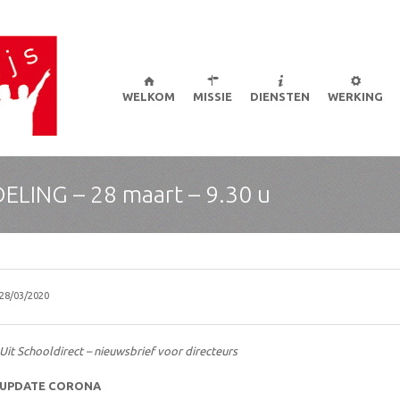
er om de belangen van leerkrachten te verdedigen in alle netten en in alle niveau
Skip
to
WELKOM
MISSIE
DIENSTEN
WERKING
content
LING – 28 maart – 9.30 u
28/03/2020
Uit Schooldirect – nieuwsbrief voor directeurs
UPDATE CORONA