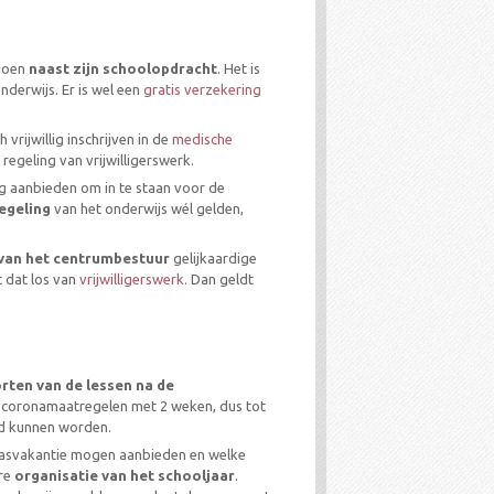
 doen
naast zijn schoolopdracht
. Het is
derwijs. Er is wel een
gratis verzekering
vrijwillig inschrijven in de
medische
regeling van vrijwilligerswerk.
lig aanbieden om in te staan voor de
egeling
van het onderwijs wél gelden,
 van het centrumbestuur
gelijkaardige
t dat los van
vrijwilligerswerk
. Dan geldt
orten van de lessen na de
e coronamaatregelen met 2 weken, dus tot
gd kunnen worden.
aasvakantie mogen aanbieden en welke
re
organisatie van het schooljaar
.