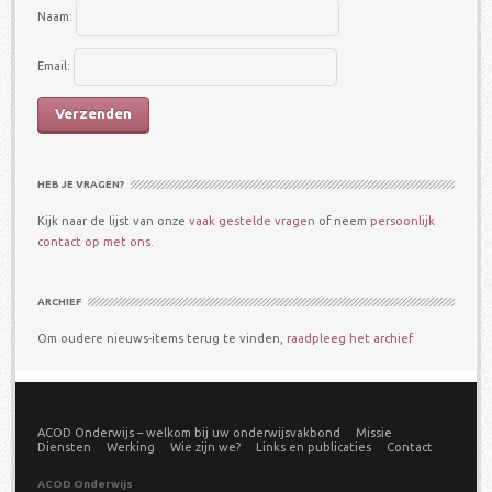
Naam:
Email:
HEB JE VRAGEN?
Kijk naar de lijst van onze
vaak gestelde vragen
of neem
persoonlijk
contact op met ons.
ARCHIEF
Om oudere nieuws-items terug te vinden,
raadpleeg het archief
ACOD Onderwijs – welkom bij uw onderwijsvakbond
Missie
Diensten
Werking
Wie zijn we?
Links en publicaties
Contact
ACOD Onderwijs